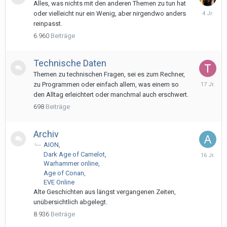
Alles, was nichts mit den anderen Themen zu tun hat
24.
oder vielleicht nur ein Wenig, aber nirgendwo anders
Dezembe
reinpasst.
2021
6.960
Beiträge
Technische Daten
Themen zu technischen Fragen, sei es zum Rechner,
4.
zu Programmen oder einfach allem, was einem so
Juni
den Alltag erleichtert oder manchmal auch erschwert.
2009
698
Beiträge
Archiv
AION
3.
Dark Age of Camelot
Mai
Warhammer online
2010
Age of Conan
EVE Online
Alte Geschichten aus längst vergangenen Zeiten,
unübersichtlich abgelegt.
8.936
Beiträge