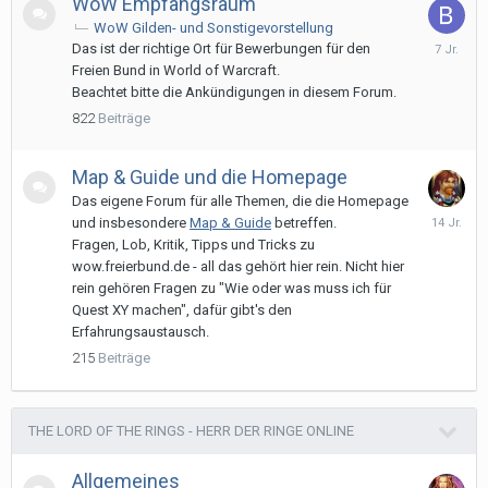
WoW Empfangsraum
WoW Gilden- und Sonstigevorstellung
15.
Das ist der richtige Ort für Bewerbungen für den
Novembe
Freien Bund in World of Warcraft.
2018
Beachtet bitte die Ankündigungen in diesem Forum.
822
Beiträge
Map & Guide und die Homepage
Das eigene Forum für alle Themen, die die Homepage
16.
und insbesondere
Map & Guide
betreffen.
April
Fragen, Lob, Kritik, Tipps und Tricks zu
2012
wow.freierbund.de - all das gehört hier rein. Nicht hier
rein gehören Fragen zu "Wie oder was muss ich für
Quest XY machen", dafür gibt's den
Erfahrungsaustausch.
215
Beiträge
THE LORD OF THE RINGS - HERR DER RINGE ONLINE
Allgemeines