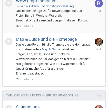
WoW Empfangsraum
WoW Gilden- und Sonstigevorstellung
15.
Das ist der richtige Ort für Bewerbungen für den
Novembe
Freien Bund in World of Warcraft.
2018
Beachtet bitte die Ankündigungen in diesem Forum.
822
Beiträge
Map & Guide und die Homepage
Das eigene Forum für alle Themen, die die Homepage
16.
und insbesondere
Map & Guide
betreffen.
April
Fragen, Lob, Kritik, Tipps und Tricks zu
2012
wow.freierbund.de - all das gehört hier rein. Nicht hier
rein gehören Fragen zu "Wie oder was muss ich für
Quest XY machen", dafür gibt's den
Erfahrungsaustausch.
215
Beiträge
THE LORD OF THE RINGS - HERR DER RINGE ONLINE
Allgemeines