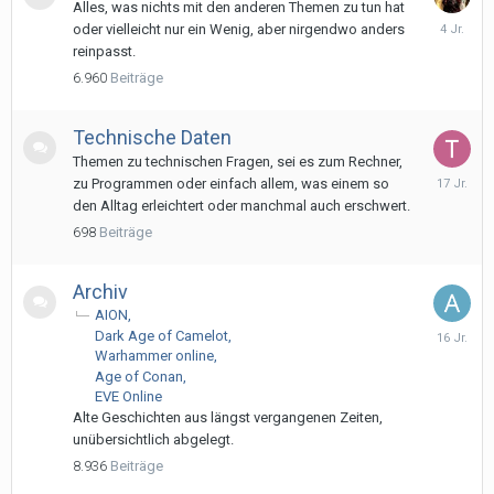
Alles, was nichts mit den anderen Themen zu tun hat
24.
oder vielleicht nur ein Wenig, aber nirgendwo anders
Dezembe
reinpasst.
2021
6.960
Beiträge
Technische Daten
Themen zu technischen Fragen, sei es zum Rechner,
4.
zu Programmen oder einfach allem, was einem so
Juni
den Alltag erleichtert oder manchmal auch erschwert.
2009
698
Beiträge
Archiv
AION
3.
Dark Age of Camelot
Mai
Warhammer online
2010
Age of Conan
EVE Online
Alte Geschichten aus längst vergangenen Zeiten,
unübersichtlich abgelegt.
8.936
Beiträge