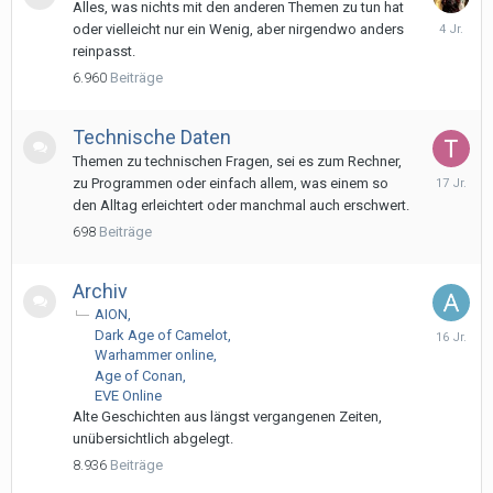
Alles, was nichts mit den anderen Themen zu tun hat
24.
oder vielleicht nur ein Wenig, aber nirgendwo anders
Dezembe
reinpasst.
2021
6.960
Beiträge
Technische Daten
Themen zu technischen Fragen, sei es zum Rechner,
4.
zu Programmen oder einfach allem, was einem so
Juni
den Alltag erleichtert oder manchmal auch erschwert.
2009
698
Beiträge
Archiv
AION
3.
Dark Age of Camelot
Mai
Warhammer online
2010
Age of Conan
EVE Online
Alte Geschichten aus längst vergangenen Zeiten,
unübersichtlich abgelegt.
8.936
Beiträge