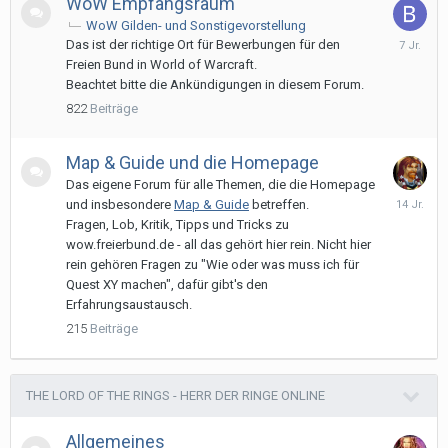
WoW Empfangsraum
WoW Gilden- und Sonstigevorstellung
15.
Das ist der richtige Ort für Bewerbungen für den
Novembe
Freien Bund in World of Warcraft.
2018
Beachtet bitte die Ankündigungen in diesem Forum.
822
Beiträge
Map & Guide und die Homepage
Das eigene Forum für alle Themen, die die Homepage
16.
und insbesondere
Map & Guide
betreffen.
April
Fragen, Lob, Kritik, Tipps und Tricks zu
2012
wow.freierbund.de - all das gehört hier rein. Nicht hier
rein gehören Fragen zu "Wie oder was muss ich für
Quest XY machen", dafür gibt's den
Erfahrungsaustausch.
215
Beiträge
THE LORD OF THE RINGS - HERR DER RINGE ONLINE
Allgemeines